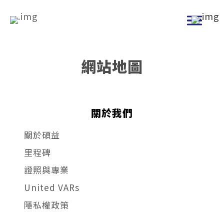
跳
到
主
要
網站地圖
內
容
關於我們
關於碩益
里程碑
證照與專業
United VARs
隱私權政策