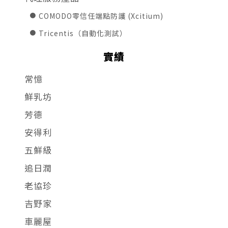
COMODO零信任端點防護 (Xcitium)
Tricentis（自動化測試）
實績
常憶
鮮乳坊
芳德
安得利
五鮮級
追日潤
老協珍
吉野家
車麗屋