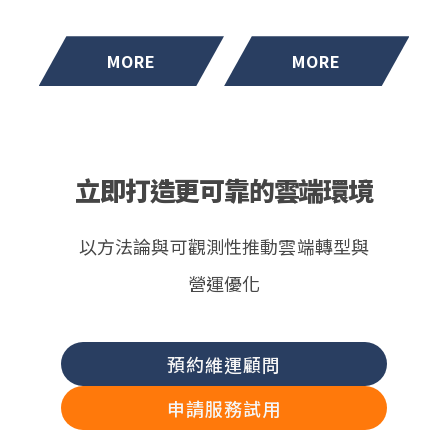
店專案、布料批發等多
格、五星級美味」理
元事業體系，並與多個
念，確保湯品品質一
國際品牌建立長期合
致。面對後疫情時代市
MORE
MORE
作。為因應日益複雜的
場變化，五鮮級持續拓
營運挑戰，集團積極投
展餐飲版圖，2024 年
入數位轉型，導入碩益
積極發展旗下五大品
科技 SAP Business
牌，推出高 CP 值餐
立即打造更可靠的雲端環境
One 系統後，不僅整
點。 創辦人深信數位化
合流程、提升效率，庫
是企業升級關鍵，由總
存準確率更突破
經理柯李興領軍，成立
以方法論與可觀測性推動雲端轉型與
95%，展現品牌邁向智
跨部門專案小組，延攬
營運優化
慧管理的決心與行動
財務與資訊人才，全面
力。
推動數位轉型，打造扁
平高效的營運架構。
預約維運顧問
申請服務試用