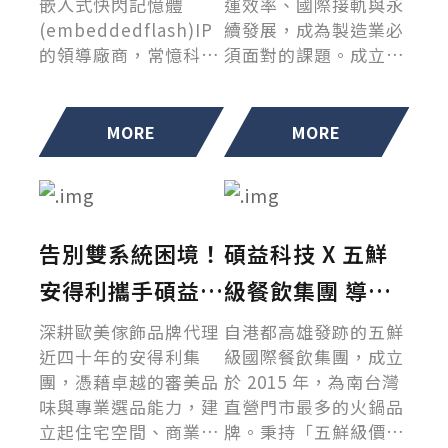
嵌入式快閃記憶體
運效率、國際接軌與永
(embeddedflash)IP
續發展，成為製造業必
的領導廠商，常憶科技
須面對的課題。成立於
面臨著轉型的關鍵時
1978 年的 芳德企業，
刻。為了應對日益靈活
在碩益的專業輔導下，
的市場需求，常憶科技
成功導入 SAP ERP 系
MORE
MORE
決心推動一場徹底的數
統，不僅實現跨部門整
位變革，導入SAP ERP
合與智慧化管理，更讓
系統，並選擇了深耕產
永續願景與數位轉型相
業的「碩益科技」作為
輔相成，成為產業典
告別雙系統困境！
碩益科技 X 五鮮
同行夥伴。這場轉型不
範。
僅是一次系統升級，更
安得利攜手碩益
級餐飲集團 導入
是一段關於團隊突破自
SAP Business
SAP 雲端系統，
我、共同成長的動人旅
深耕歐美傢飾品牌代理
自港都高雄發跡的五鮮
程。
近四十年的安得利集
級國際餐飲集團，成立
One打造管理新格
以 AI 智能數據攜
團，憑藉卓越的審美品
於 2015 年，為南台灣
局
手碩益加速營運升
味與專業選品能力，建
直營門市最多的火鍋品
立起住宅空間、商業飯
牌。秉持「五鮮級價
級