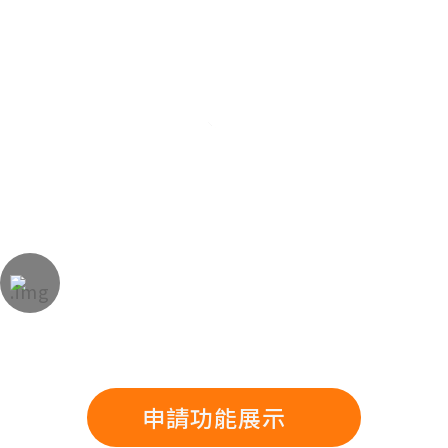
聯絡方式
106 台北市大安區光復南路 102 號 9 樓
+886-2-87736636
+886-2-87736696
soetek@soetek.com.tw
網站地圖
申請功能展示