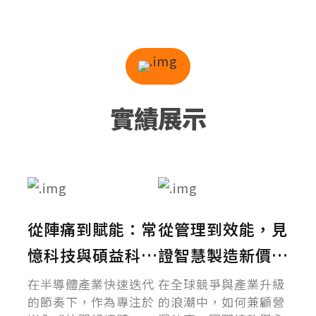
實績展示
從陣痛到賦能：常
從管理到效能，見
憶科技與碩益科技
證智慧製造新價值
攜手，寫下數位轉
芳德 × 碩益 SAP
在半導體產業快速迭代
在全球競爭與產業升級
的節奏下，作為專注於
的浪潮中，如何兼顧營
型的感動篇章
ERP 導入故事