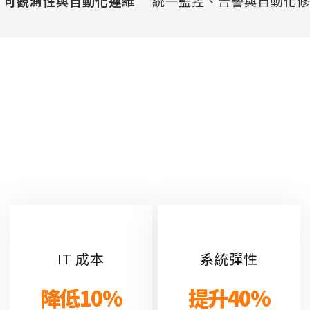
可觀測性與自動化運維
統一監控、告警與自動化修
企業效益
「立即看見改變」
IT 成本
系統彈性
降低
10
%
提升
40
%