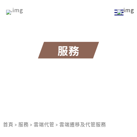
跳
到
主
要
內
服務
容
雲端遷移及代管服務
（CMMS）
首頁
服務
雲端代管
雲端遷移及代管服務
>
>
>