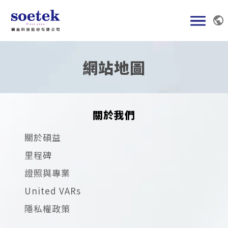
跳
到
主
要
網站地圖
內
容
關於我們
關於碩益
里程碑
證照與專業
United VARs
隱私權政策