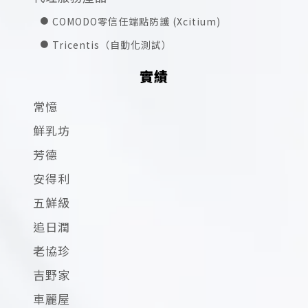
COMODO零信任端點防護 (Xcitium)
Tricentis（自動化測試）
實績
常憶
鮮乳坊
芳德
安得利
五鮮級
追日潤
老協珍
吉野家
車麗屋