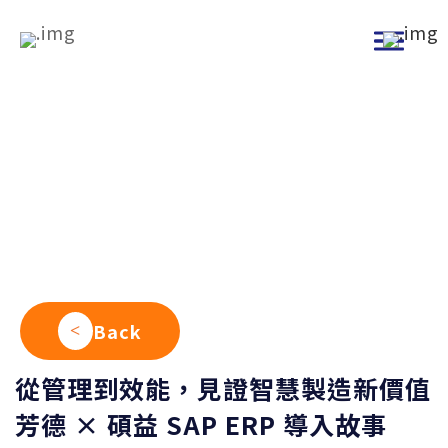
跳
到
主
要
內
Successful Archives
容
產業實績
Back
從管理到效能，見證智慧製造新價值
芳德 × 碩益 SAP ERP 導入故事