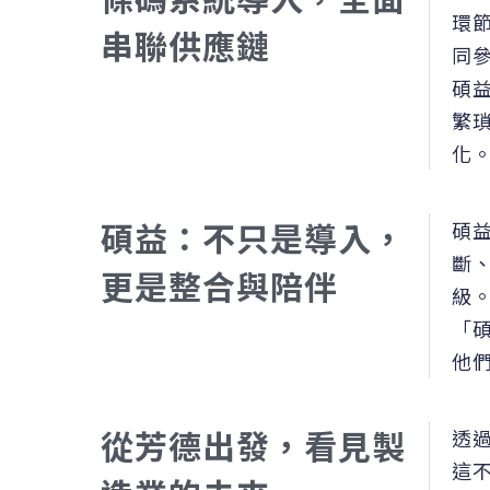
環
串聯供應鏈
同
碩
繁瑣
化
碩益：不只是導入，
碩
斷
更是整合與陪伴
級
「
他
從芳德出發，看見製
透
這