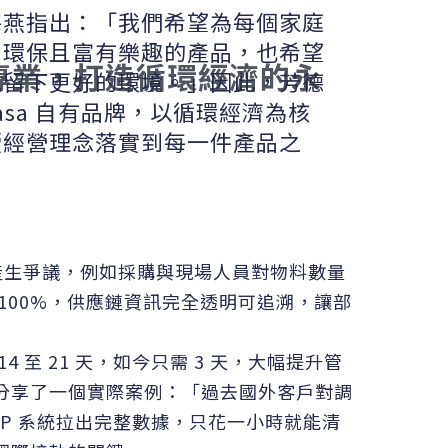
梅燕指出：「我們希望為每個家庭
、環保且富有樂趣的產品，也希望
專業，打造循環經濟的永
地留下更好的環境。」因此，芳德
acasa 自有品牌，以循環經濟為核
續經營理念落實到每一件產品之
致而產生爭議，例如採購與現場人員對物料數量
100%，供應鏈資訊完全透明可追溯，讓部
至 21 天，如今只需 3 天，大幅提升管
分享了一個實際案例：「過去國外客戶對調
AP 系統拉出完整數據，只花一小時就能清