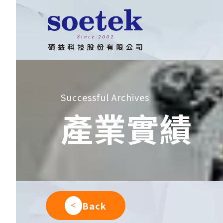
跳
到
主
要
內
容
Successful Archives
產業實績
Back