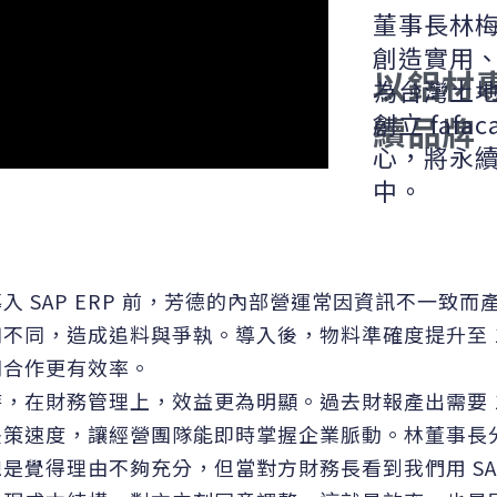
董事長林
創造實用
以鋁材
為台灣土
創立 faf
續品牌
心，將永
中。
入 SAP ERP 前，芳德的內部營運常因資訊不一
知不同，造成追料與爭執。導入後，物料準確度提升至 
間合作更有效率。
，在財務管理上，效益更為明顯。過去財報產出需要 14 
決策速度，讓經營團隊能即時掌握企業脈動。林董事長
總是覺得理由不夠充分，但當對方財務長看到我們用 S